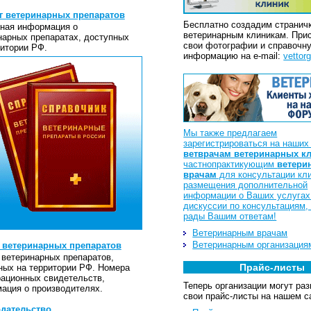
г ветеринарных препаратов
Бесплатно создадим странич
ная информация о
ветеринарным клиникам. При
нарных препаратах, доступных
свои фотографии и справочн
ритории РФ.
информацию на e-mail:
vettor
Мы также предлагаем
зарегистрироваться на наши
ветврачам ветеринарных к
частнопрактикующим
ветери
врачам
для консультации кли
размещения дополнительной
информации о Ваших услуга
дискуссии по консультациям,
рады Вашим ответам!
Ветеринарным врачам
Ветеринарным организация
 ветеринарных препаратов
 ветеринарных препаратов,
Прайс-листы
ных на территории РФ. Номера
рационных свидетельств,
Теперь организации могут ра
ация о производителях.
свои прайс-листы на нашем с
дательство