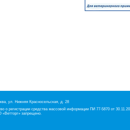
ква, ул. Нижняя Красносельская, д. 28
 о регистрации средства массовой информации ПИ 77-5870 от 30.11.200
 «Ветторг» запрещено.