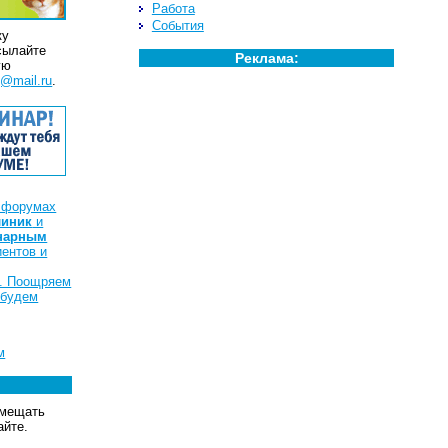
Работа
События
ку
сылайте
Реклама:
ую
g@mail.ru
.
х форумах
линик
и
нарным
ентов и
х. Поощряем
 будем
м
змещать
айте.