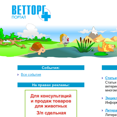
События:
Все события
Статьи
Статьи
На правах рекламы:
ветери
многом
Энцик
Информ
Литера
Литера