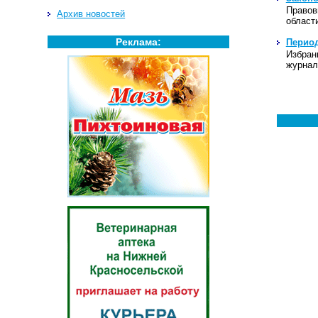
Правов
Архив новостей
област
Реклама:
Период
Избран
журнал