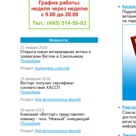
Катало
Подроб
ветери
на тер
Новости:
21 января 2020
Открыта новая ветеринарная аптека и
зоомагазин Ветлек в Сокольниках
Подробнее
Раздел:
Календарь событий
15 февраля 2018
Ветторг получил сертификат
соответствия ХАССП
Подробнее
Раздел:
Для ветеринарных врачей
Реестр
25 июля 2013
Список
Компания «Ветторг» представляет
доступ
новинку - гель "Нежный" очищающий
регист
Подробнее
информ
Раздел:
Для ветеринарных врачей
Законо