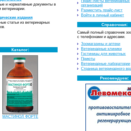
Прайс-листы ветеринарных
ые и нормативные документы в
организаций
и ветеринарии.
Разместить прайс-лист
Войти в личный кабинет
ические издания
ные статьи из ветеринарных
Справочная:
ов.
Самый полный справочник зо
с телефонами и адресами.
Зоомагазины и аптеки
Ветеринарные клиники
Каталог:
Гостиницы для животных
Приюты
Ветеринарные лаборатории
Страница ветеринарного вр
Рекомендуем:
МАСТИНОЛ ФОРТЕ