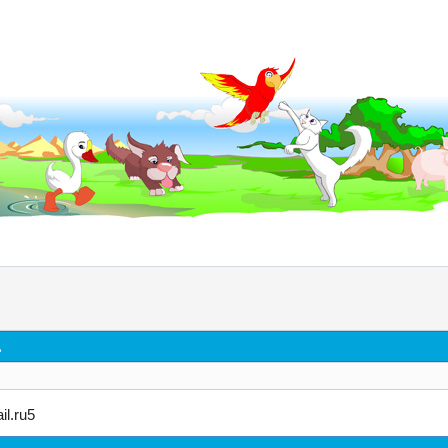
д
l.ru5