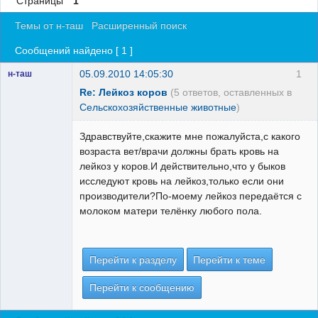
Страницы
1
Регистрация
Темы от н-таш
Расширенный поиск
Вход
Сообщений найдено [ 1 ]
05.09.2010 14:05:30
1
н-таш
Re: Лейкоз коров
(5 ответов, оставленных в
Сельскохозяйственные животные
)
Здравствуйте,скажите мне пожалуйста,с какого
возраста вет/врачи должны брать кровь на
лейкоз у коров.И действительно,что у быков
исследуют кровь на лейкоз,только если они
производители?По-моему лейкоз передаётся с
молоком матери телёнку любого пола.
Перейти к разделу
Перейти к теме
Перейти к сообщению