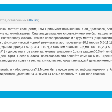
ветов, оставленных в
Кошки
)
агнозы -гастрит, холецестит, ГКМ. Принимает пожизненно Энап, Дилтиазем, А
ь молочной железы. Сначала думала, что жировик (у него уже был на хвосте, 
 к ветеринару, сказали, что это новообразование и в двух местах (еще появи
 физиологической нормой результаты: азот мочевины -10,2 (норма 5.5-11.1). А
), трицлицириды-1.57 (0.384-1.107), а в общем анализе - Эр,млн.мм.- 10,2 (4.
й" ) и до результатов анализа лечение: амаксолин 1раз в два дня( 0.3мл), лигфо
 в день в рот. После анализа врач сказала, что решайте сами как быть. Я ре
 иногда ест траву из вет. магазина, писает, какает, не каждый день, но немно
льный ли набор лекарств? 2.Может быть лучше вместо лигфола подключить АС
 ли рентген ( дыхание 24-30 в мин.) 4.Какие прогнозы ? Большое спасибо.