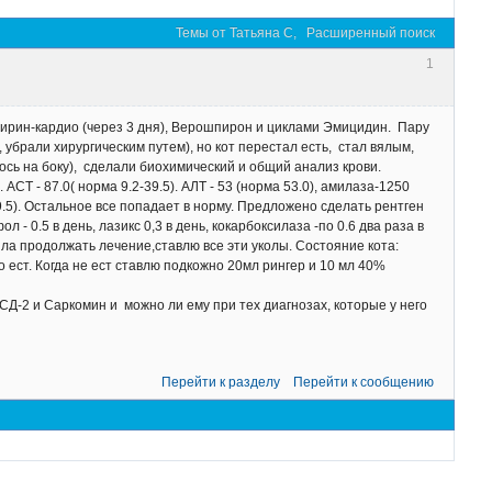
Темы от Татьяна C,
Расширенный поиск
1
спирин-кардио (через 3 дня), Верошпирон и циклами Эмицидин. Пару
убрали хирургическим путем), но кот перестал есть, стал вялым,
лось на боку), сделали биохимический и общий анализ крови.
СТ - 87.0( норма 9.2-39.5). АЛТ - 53 (норма 53.0), амилаза-1250
5-9.5). Остальное все попадает в норму. Предложено сделать рентген
л - 0.5 в день, лазикс 0,3 в день, кокарбоксилаза -по 0.6 два раза в
шила продолжать лечение,ставлю все эти уколы. Состояние кота:
го ест. Когда не ест ставлю подкожно 20мл рингер и 10 мл 40%
Д-2 и Саркомин и можно ли ему при тех диагнозах, которые у него
Перейти к разделу
Перейти к сообщению