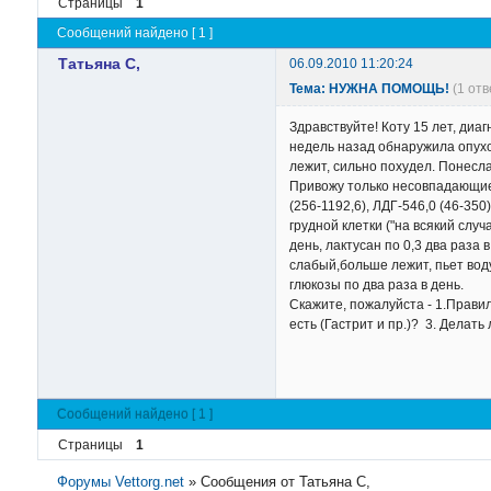
Страницы
1
Сообщений найдено [ 1 ]
Татьяна C,
06.09.2010 11:20:24
Тема: НУЖНА ПОМОЩЬ!
(1 от
Здравствуйте! Коту 15 лет, ди
недель назад обнаружила опухол
лежит, сильно похудел. Понесла
Привожу только несовпадающие с
(256-1192,6), ЛДГ-546,0 (46-350
грудной клетки ("на всякий случа
день, лактусан по 0,3 два раза
слабый,больше лежит, пьет воду,
глюкозы по два раза в день.
Скажите, пожалуйста - 1.Прави
есть (Гастрит и пр.)? 3. Делать
Сообщений найдено [ 1 ]
Страницы
1
Форумы Vettorg.net
»
Сообщения от Татьяна C,