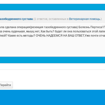
тазобедренного сустава
(1 ответов, оставленных в
Ветеринарная помощь.
)
ыла сделана операция(резекция тазобедренного сустава) Болезнь Пертеса! 
ка очень худенькая, мышц нет, Как быть? будет ли она пользоваться этой ла
лапкой? Какие есть методы? ОЧЕНЬ НАДЕЕМСЯ НА ВАШ ОТВЕТ.Уже почти отча