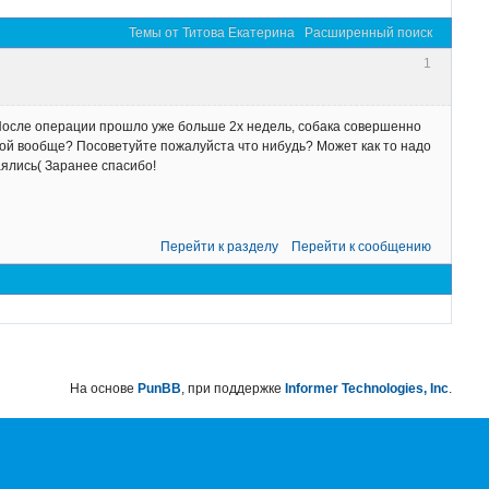
Темы от Титова Екатерина
Расширенный поиск
1
После операции прошло уже больше 2х недель, собака совершенно
пкой вообще? Посоветуйте пожалуйста что нибудь? Может как то надо
ялись( Заранее спасибо!
Перейти к разделу
Перейти к сообщению
На основе
PunBB
, при поддержке
Informer Technologies, Inc
.