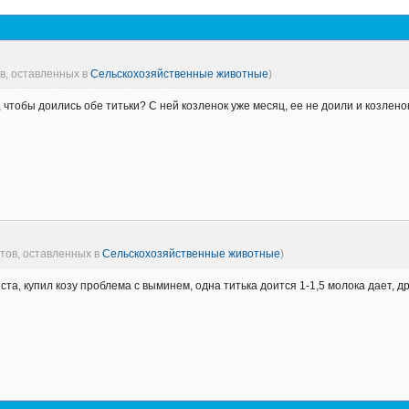
ов, оставленных в
Сельскохозяйственные животные
)
, чтобы доились обе титьки? С ней козленок уже месяц, ее не доили и козленок
етов, оставленных в
Сельскохозяйственные животные
)
та, купил козу проблема с выминем, одна титька доится 1-1,5 молока дает, др