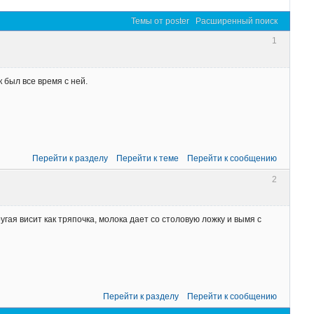
Темы от poster
Расширенный поиск
1
 был все время с ней.
Перейти к разделу
Перейти к теме
Перейти к сообщению
2
угая висит как тряпочка, молока дает со столовую ложку и вымя с
Перейти к разделу
Перейти к сообщению