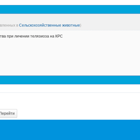
авленных в
Сельскохозяйственные животные
)
тва при личении телязиоза на КРС