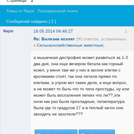
Страницы
1
Регистрация
Темы от Naysi
Расширенный поиск
Вход
Сообщений найдено [ 2 ]
16.05.2014 04:46:27
1
Naysi
Re: Болезни козлят
(90 ответов, оставленных
в
Сельскохозяйственные животные
)
а мышечная дистрофия может развиться за 1-2
два дня, она еще вечером бегала как горный
козел, у меня там же у них в загоне клетки с
кроликами стоят, так она летала прямо по
клеткам, а утром вот такие дела, и еще вопрос,
а не может то быть что то типа простуды, ну или
может быть воспаления легких что ли??,эти
ночи как раз были прохладные, тепмпература
была где то градусов 17 а в теплый загон они
заходить не захотели???