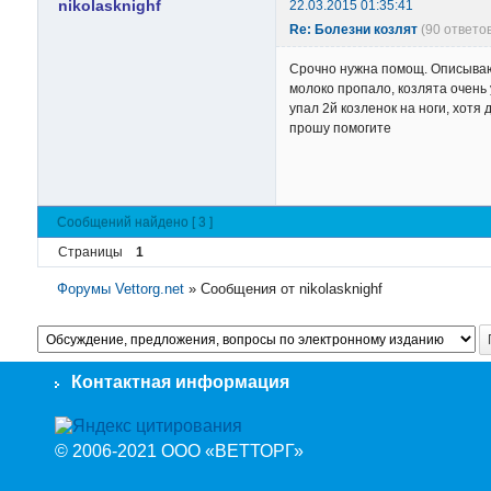
nikolasknighf
22.03.2015 01:35:41
Re: Болезни козлят
(90 ответо
Срочно нужна помощ. Описываю 
молоко пропало, козлята очень 
упал 2й козленок на ноги, хотя
прошу помогите
Сообщений найдено [ 3 ]
Страницы
1
Форумы Vettorg.net
»
Сообщения от nikolasknighf
Контактная информация
© 2006-2021 ООО «ВЕТТОРГ»