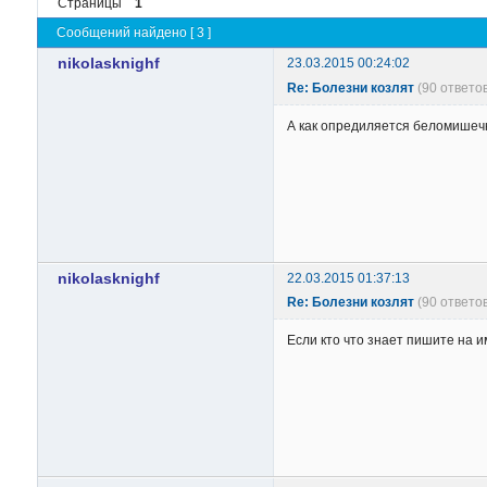
Страницы
1
Сообщений найдено [ 3 ]
nikolasknighf
23.03.2015 00:24:02
Re: Болезни козлят
(90 ответо
А как опредиляется беломишечн
nikolasknighf
22.03.2015 01:37:13
Re: Болезни козлят
(90 ответо
Если кто что знает пишите на 