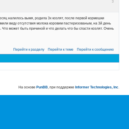
3
есяц налилось вымя, родила 3х козлят, после первой кормешки
ормили виду отсутствия молока коровим пастеризованым, на 3й день
ь. Что может быть причиной и что делать что бы спасти козлят. Очень
Перейти к разделу
Перейти к теме
Перейти к сообщению
На основе
PunBB
, при поддержке
Informer Technologies, Inc
.