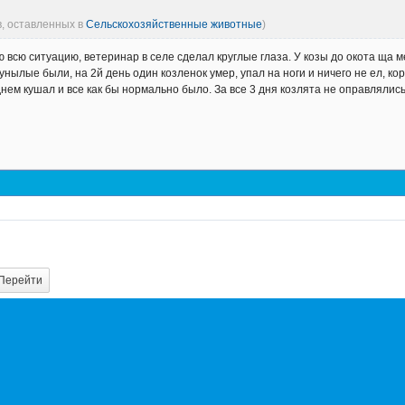
в, оставленных в
Сельскохозяйственные животные
)
всю ситуацию, ветеринар в селе сделал круглые глаза. У козы до окота ща м
унылые были, на 2й день один козленок умер, упал на ноги и ничего не ел, к
 днем кушал и все как бы нормально было. За все 3 дня козлята не оправлялис