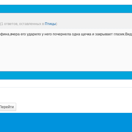
(1 ответов, оставленных в
Птицы
)
ффина,вчера его ударило у него почернела одна щечка и закрывает глазик.В