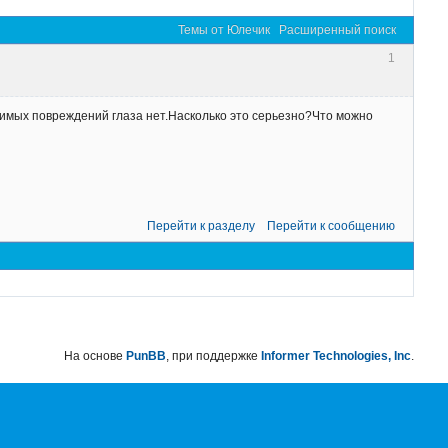
Темы от Юлечик
Расширенный поиск
1
идимых повреждений глаза нет.Насколько это серьезно?Что можно
Перейти к разделу
Перейти к сообщению
На основе
PunBB
, при поддержке
Informer Technologies, Inc
.