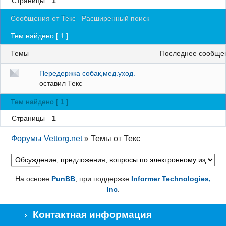
Страницы
1
Регистрация
Сообщения от Текс
Расширенный поиск
Вход
Тем найдено [ 1 ]
Темы
последнее сообще
Передержка собак,мед.уход.
оставил
Текс
Тем найдено [ 1 ]
Страницы
1
Форумы Vettorg.net
»
Темы от Текс
На основе
PunBB
, при поддержке
Informer Technologies,
Inc
.
Контактная информация