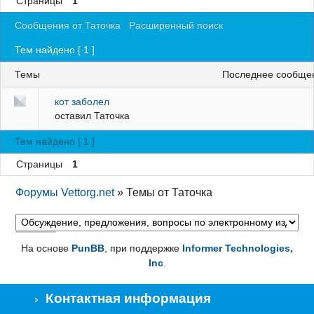
Страницы
1
Регистрация
Сообщения от Таточка
Расширенный поиск
Вход
Тем найдено [ 1 ]
Темы
последнее сообще
кот заболел
оставил
Таточка
Тем найдено [ 1 ]
Страницы
1
Форумы Vettorg.net
»
Темы от Таточка
На основе
PunBB
, при поддержке
Informer Technologies,
Inc
.
Контактная информация