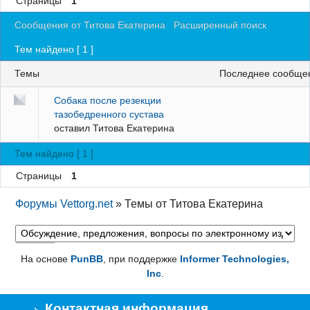
Страницы
1
Регистрация
Сообщения от Титова Екатерина
Расширенный поиск
Вход
Тем найдено [ 1 ]
Темы
последнее сообще
Собака после резекции
тазобедренного сустава
оставил
Титова Екатерина
Тем найдено [ 1 ]
Страницы
1
Форумы Vettorg.net
»
Темы от Титова Екатерина
На основе
PunBB
, при поддержке
Informer Technologies,
Inc
.
Контактная информация