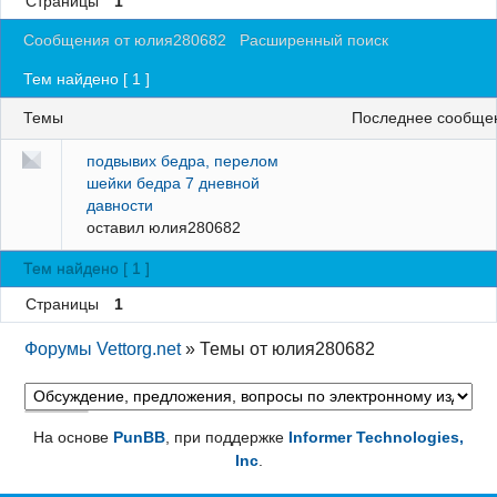
Страницы
1
Регистрация
Сообщения от юлия280682
Расширенный поиск
Вход
Тем найдено [ 1 ]
Темы
последнее сообще
подвывих бедра, перелом
шейки бедра 7 дневной
давности
оставил
юлия280682
Тем найдено [ 1 ]
Страницы
1
Форумы Vettorg.net
»
Темы от юлия280682
На основе
PunBB
, при поддержке
Informer Technologies,
Inc
.