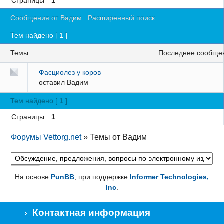
Страницы
1
Регистрация
Сообщения от Вадим
Расширенный поиск
Вход
Тем найдено [ 1 ]
Темы
последнее сообще
Фасциолез у коров
оставил
Вадим
Тем найдено [ 1 ]
Страницы
1
Форумы Vettorg.net
»
Темы от Вадим
На основе
PunBB
, при поддержке
Informer Technologies,
Inc
.
Контактная информация