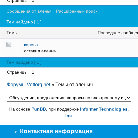
Страницы
1
Регистрация
Сообщения от аленыч
Расширенный поиск
Вход
Тем найдено [ 1 ]
Темы
последнее сообще
корова
оставил
аленыч
Тем найдено [ 1 ]
Страницы
1
Форумы Vettorg.net
»
Темы от аленыч
На основе
PunBB
, при поддержке
Informer Technologies,
Inc
.
Контактная информация