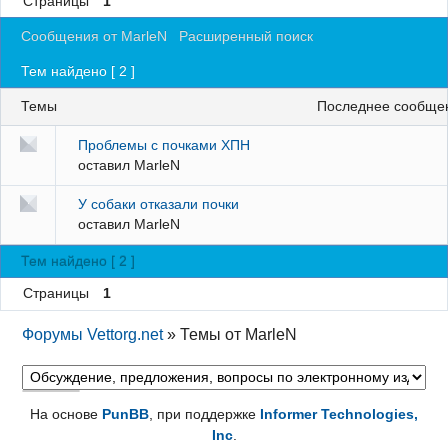
Страницы
1
Регистрация
Сообщения от MarleN
Расширенный поиск
Вход
Тем найдено [ 2 ]
Темы
последнее сообще
Проблемы с почками ХПН
оставил
MarleN
У собаки отказали почки
оставил
MarleN
Тем найдено [ 2 ]
Страницы
1
Форумы Vettorg.net
»
Темы от MarleN
На основе
PunBB
, при поддержке
Informer Technologies,
Inc
.