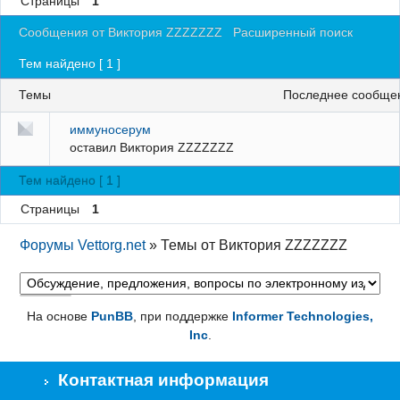
Страницы
1
Регистрация
Сообщения от Виктория ZZZZZZZ
Расширенный поиск
Вход
Тем найдено [ 1 ]
Темы
последнее сообще
иммуносерум
оставил
Виктория ZZZZZZZ
Тем найдено [ 1 ]
Страницы
1
Форумы Vettorg.net
»
Темы от Виктория ZZZZZZZ
На основе
PunBB
, при поддержке
Informer Technologies,
Inc
.
Контактная информация