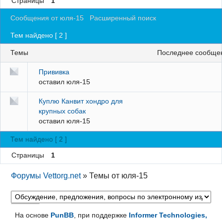
Страницы
1
Регистрация
Сообщения от юля-15
Расширенный поиск
Вход
Тем найдено [ 2 ]
Темы
последнее сообще
Прививка
оставил
юля-15
Куплю Канвит хондро для
крупных собак
оставил
юля-15
Тем найдено [ 2 ]
Страницы
1
Форумы Vettorg.net
»
Темы от юля-15
На основе
PunBB
, при поддержке
Informer Technologies,