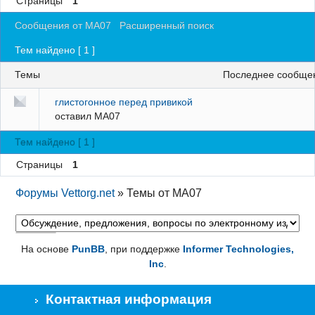
Страницы
1
Регистрация
Сообщения от MA07
Расширенный поиск
Вход
Тем найдено [ 1 ]
Темы
последнее сообще
глистогонное перед привикой
оставил
MA07
Тем найдено [ 1 ]
Страницы
1
Форумы Vettorg.net
»
Темы от MA07
На основе
PunBB
, при поддержке
Informer Technologies,
Inc
.
Контактная информация