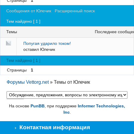
Страницы
1
Регистрация
Сообщения от Юлечик
Расширенный поиск
Вход
Тем найдено [ 1 ]
Темы
последнее сообще
Попугая ударило током!
оставил
Юлечик
Тем найдено [ 1 ]
Страницы
1
Форумы Vettorg.net
»
Темы от Юлечик
На основе
PunBB
, при поддержке
Informer Technologies,
Inc
.
Контактная информация