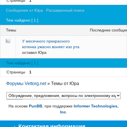
Страницы
1
Регистрация
Сообщения от Юра
Расширенный поиск
Вход
Тем найдено [ 1 ]
Темы
последнее сообще
У месячного прекрасного
котенка ужасно воняет изо рта
оставил
Юра
Тем найдено [ 1 ]
Страницы
1
Форумы Vettorg.net
»
Темы от Юра
На основе
PunBB
, при поддержке
Informer Technologies,
Inc
.
Контактная информация