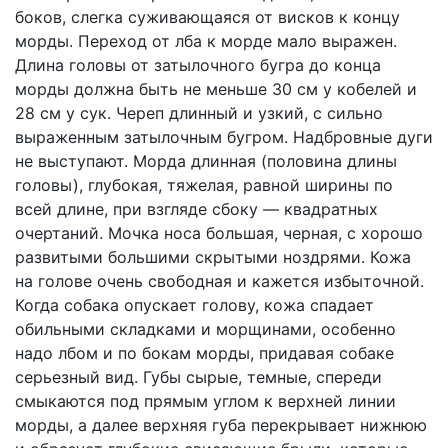
боков, слегка суживающаяся от висков к концу
морды. Переход от лба к морде мало выражен.
Длина головы от затылочного бугра до конца
морды должна быть не меньше 30 см у кобелей и
28 см у сук. Череп длинный и узкий, с сильно
выраженным затылочным бугром. Надбровные дуги
не выступают. Морда длинная (половина длины
головы), глубокая, тяжелая, равной ширины по
всей длине, при взгляде сбоку — квадратных
очертаний. Мочка носа большая, черная, с хорошо
развитыми большими скрытыми ноздрями. Кожа
на голове очень свободная и кажется избыточной.
Когда собака опускает голову, кожа спадает
обильными складками и морщинами, особенно
надо лбом и по бокам морды, придавая собаке
серьезный вид. Губы сырые, темные, спереди
смыкаются под прямым углом к верхней линии
морды, а далее верхняя губа перекрывает нижнюю