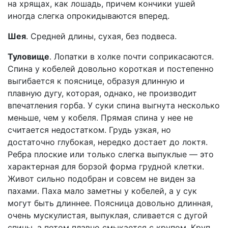
на хрящах, как лошадь, причем кончики ушей
иногда слегка опрокидываются вперед.
Шея
. Средней длины, сухая, без подвеса.
Туловище
. Лопатки в холке почти соприкасаются.
Спина у кобелей довольно короткая и постепенно
выгибается к пояснице, образуя длинную и
плавную дугу, которая, однако, не производит
впечатления горба. У суки спина выгнута несколько
меньше, чем у кобеля. Прямая спина у нее не
считается недостатком. Грудь узкая, но
достаточно глубокая, нередко достает до локтя.
Ребра плоские или только слегка выпуклые — это
характерная для борзой форма грудной клетки.
Живот сильно подобран и совсем не виден за
пахами. Паха мало заметны у кобелей, а у сук
могут быть длиннее. Поясница довольно длинная,
очень мускулистая, выпуклая, сливается с дугой
спины, а потом плавно смыкается с крупом. Круп