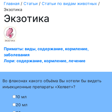
Главная
/
Статьи
/
Статьи по видам животных
/
Экзотика
Экзотика
Приматы: виды, содержание, кормление,
заболевания
Лори: содержание, кормление, лечение
Во флаконах какого объёма Вы хотели бы видеть
инъекционные препараты «Хелвет»?
10 мл
20 мл