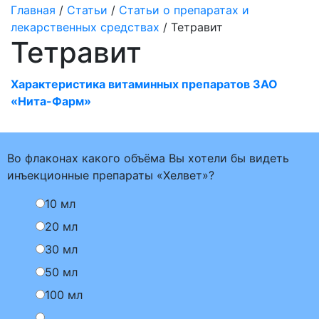
Главная
/
Статьи
/
Статьи о препаратах и
лекарственных средствах
/ Тетравит
Тетравит
Характеристика витаминных препаратов ЗАО
«Нита-Фарм»
Во флаконах какого объёма Вы хотели бы видеть
инъекционные препараты «Хелвет»?
10 мл
20 мл
30 мл
50 мл
100 мл