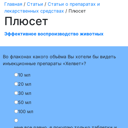
Главная
/
Статьи
/
Статьи о препаратах и
лекарственных средствах
/ Плюсет
Плюсет
Эффективное воспроизводство животных
Во флаконах какого объёма Вы хотели бы видеть
инъекционные препараты «Хелвет»?
10 мл
20 мл
30 мл
50 мл
100 мл
мне все равно, я покупаю только таблетки и