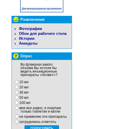
Развлечения
Фотографии
Обои для рабочего стола
Истории
Анекдоты
Опрос
Во флаконах какого
объёма Вы хотели бы
видеть инъекционные
препараты «Хелвет»?
10 мл
20 мл
30 мл
50 мл
100 мл
мне все равно, я покупаю
только таблетки и капли
не применяю эти препараты
затрудняюсь ответить