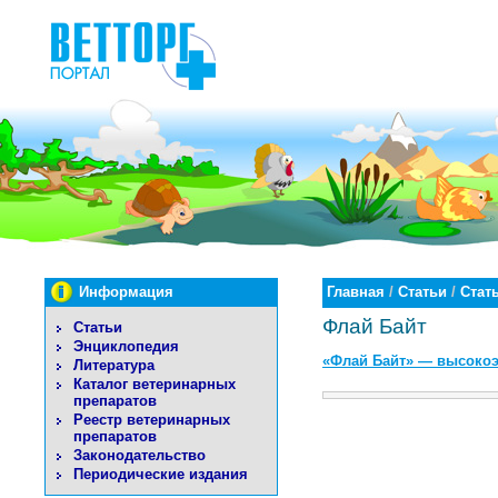
Информация
Главная
/
Статьи
/
Стат
Флай Байт
Статьи
Энциклопедия
«Флай Байт» — высокоэ
Литература
Каталог ветеринарных
препаратов
Реестр ветеринарных
препаратов
Законодательство
Периодические издания