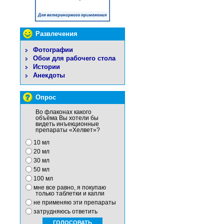
Развлечения
Фотографии
Обои для рабочего стола
Истории
Анекдоты
Опрос
Во флаконах какого
объёма Вы хотели бы
видеть инъекционные
препараты «Хелвет»?
10 мл
20 мл
30 мл
50 мл
100 мл
мне все равно, я покупаю
только таблетки и капли
не применяю эти препараты
затрудняюсь ответить