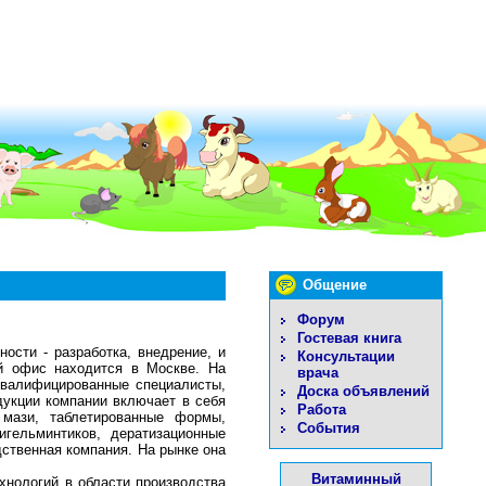
Общение
Форум
Гостевая книга
ости - разработка, внедрение, и
Консультации
ой офис находится в Москве. На
врача
квалифицированные специалисты,
Доска объявлений
дукции компании включает в себя
Работа
 мази, таблетированные формы,
События
игельминтиков, дератизационные
ственная компания. На рынке она
Витаминный
хнологий в области производства