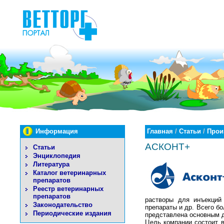
Информация
Главная
/
Статьи
/
Прои
АСКОНТ+
Статьи
Энциклопедия
Литература
Каталог ветеринарных
препаратов
Реестр ветеринарных
препаратов
растворы для инъекций 
Законодательство
препараты и др. Всего б
Периодические издания
представлена основным 
Цель компании состоит в