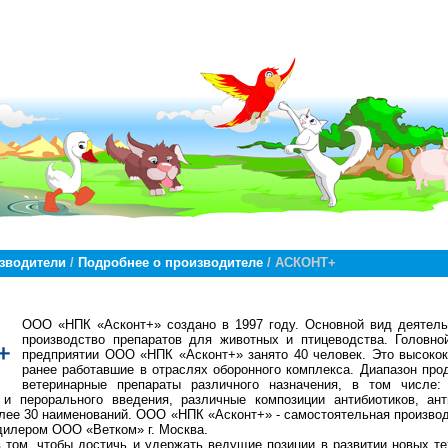
зводители
/
Подробнее о производителе
/ АСКОНТ+
ООО «НПК «Асконт+» создано в 1997 году. Основной вид деятельн
производство препаратов для животных и птицеводства. Головн
предприятии ООО «НПК «Асконт+» занято 40 человек. Это высоко
ранее работавшие в отраслях оборонного комплекса. Диапазон про
ветеринарные препараты различного назначения, в том числе:
и перорального введения, различные композиции антибиотиков, ант
олее 30 наименований. ООО «НПК «Асконт+» - самостоятельная производ
дилером ООО «Ветком» г. Москва.
 том, чтобы достичь и удержать ведущие позиции в развитии новых те