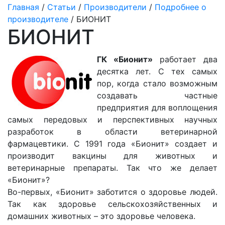
Главная
/
Статьи
/
Производители
/
Подробнее о
производителе
/ БИОНИТ
БИОНИТ
ГК «Бионит»
работает два
десятка лет. С тех самых
пор, когда стало возможным
создавать частные
предприятия для воплощения
самых передовых и перспективных научных
разработок в области ветеринарной
фармацевтики. С 1991 года «Бионит» создает и
производит вакцины для животных и
ветеринарные препараты. Так что же делает
«Бионит»?
Во-первых, «Бионит» заботится о здоровье людей.
Так как здоровье сельскохозяйственных и
домашних животных – это здоровье человека.