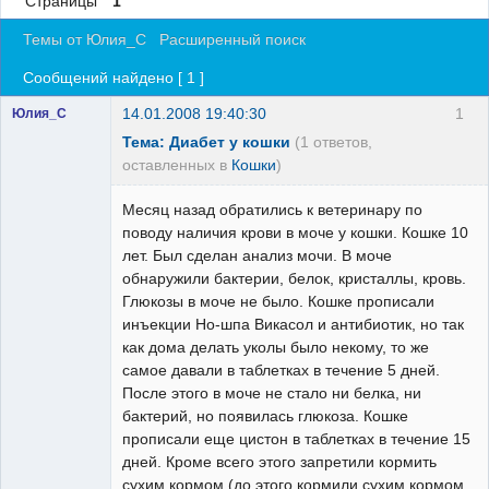
Страницы
1
Регистрация
Темы от Юлия_С
Расширенный поиск
Вход
Сообщений найдено [ 1 ]
14.01.2008 19:40:30
1
Юлия_С
Тема: Диабет у кошки
(1 ответов,
оставленных в
Кошки
)
Месяц назад обратились к ветеринару по
поводу наличия крови в моче у кошки. Кошке 10
лет. Был сделан анализ мочи. В моче
обнаружили бактерии, белок, кристаллы, кровь.
Глюкозы в моче не было. Кошке прописали
инъекции Но-шпа Викасол и антибиотик, но так
как дома делать уколы было некому, то же
самое давали в таблетках в течение 5 дней.
После этого в моче не стало ни белка, ни
бактерий, но появилась глюкоза. Кошке
прописали еще цистон в таблетках в течение 15
дней. Кроме всего этого запретили кормить
сухим кормом (до этого кормили сухим кормом