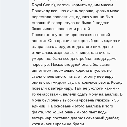
Royal Conin), велели кормить одним мясом.
Поначалу все шло очень хорошо, кровь в моче
перестала появляться, однако у кошки был
страшный запор, стула не было 2 недели.
Закончилось поносом и рвотой.
После этого у кошки прорезался зверский
аппетит. Она практически целый день ходила и
выпрашивала еду, хотя до этого никогда не
отличалась жадностью к пище, ела очень
умеренно, была всегда стройна, иногда даже
чересчур. Несколько дней ела с большим
аппетитом, нормально ходила в туалет, но
стала очень много пить, а потом у нее вдруг
опять стал жидким стул, открылась рвота. Кошку
повезли к ветеринару. Там ее укололи какими-
то лекарствами, велели сдать мочу на анализ. В
моче был очень высокий уровень глюкозы - 55
единиц. На основании этого анализа и того
факта, что кошка очень много пьет воды,
ветеринар поставил диагноз сахарный диабет,
хотя анализ крови не брали.