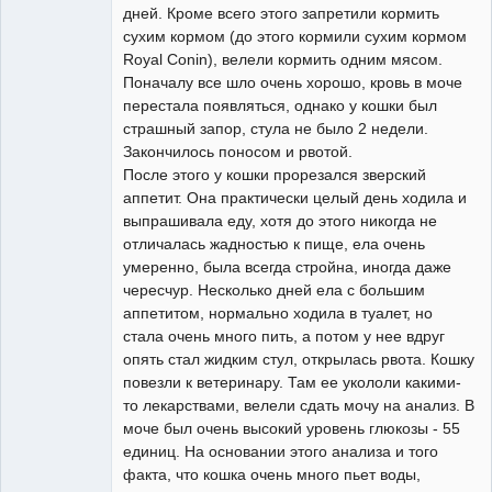
дней. Кроме всего этого запретили кормить
сухим кормом (до этого кормили сухим кормом
Royal Conin), велели кормить одним мясом.
Поначалу все шло очень хорошо, кровь в моче
перестала появляться, однако у кошки был
страшный запор, стула не было 2 недели.
Закончилось поносом и рвотой.
После этого у кошки прорезался зверский
аппетит. Она практически целый день ходила и
выпрашивала еду, хотя до этого никогда не
отличалась жадностью к пище, ела очень
умеренно, была всегда стройна, иногда даже
чересчур. Несколько дней ела с большим
аппетитом, нормально ходила в туалет, но
стала очень много пить, а потом у нее вдруг
опять стал жидким стул, открылась рвота. Кошку
повезли к ветеринару. Там ее укололи какими-
то лекарствами, велели сдать мочу на анализ. В
моче был очень высокий уровень глюкозы - 55
единиц. На основании этого анализа и того
факта, что кошка очень много пьет воды,