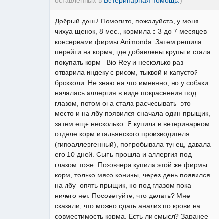
оставленных в
Ветеринарная помощь.
)
Добрый день! Помогите, пожалуйста, у меня
чихуа щенок, 8 мес., кормила с 3 до 7 месяцев
консервами фирмы Animonda. Затем решила
перейти на корма, где добавлены крупы и стала
покупать корм Bio Rey и несколько раз
отварила индеку с рисом, тыквой и капустой
брокколи. Не знаю на что именнно, но у собаки
началась аллергия в виде покраснения под
глазом, потом она стала расчесывать это
место и на лбу появился сначала один прыщик,
затем еще несколько. Я купила в ветеринарном
отделе корм итальянского производителя
(гипоаллергенный), попробывала тунец, давала
его 10 дней. Сыпь прошла и аллергия под
глазом тоже. Позовчера купила этой же фирмы
корм, только мясо конины, через день появился
на лбу опять прыщик, но под глазом пока
ничего нет. Посоветуйте, что делать? Мне
сказали, что можно сдать анализ по крови на
совместимость корма. Есть ли смысл? Заранее