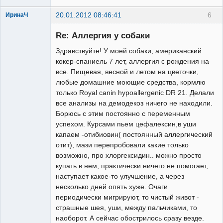
20.01.2012 08:46:41
6
ИринаЧ
Зарегистрированный
пользователь
Re: Аллергия у собаки
Неактивен
Здравствуйте! У моей собаки, американский
кокер-спаниель 7 лет, аллергия с рождения на
все. Пищевая, весной и летом на цветочки,
любые домашние моющие средства, кормлю
только Royal canin hypoallergenic DR 21. Делали
все анализы на демодекоз ничего не находили.
Борюсь с этим постоянно с переменным
успехом. Курсами пьем цефалексин,в уши
капаем -отибиовин( постоянный аллергический
отит), мази перепробовали какие только
возможно, про хлоргексидин.. можно просто
купать в нем, практически ничего не помогает,
наступает какое-то улучшение, а через
несколько дней опять хуже. Очаги
периодически мигрируют, то чистый живот -
страшные шея, уши, между пальчиками, то
наоборот. А сейчас обострилось сразу везде.