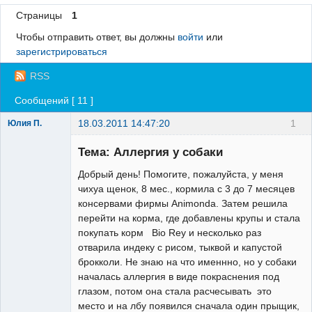
Страницы
1
Регистрация
Чтобы отправить ответ, вы должны
войти
или
Вход
зарегистрироваться
RSS
Сообщений [ 11 ]
18.03.2011 14:47:20
1
Юлия П.
Зарегистрированный
пользователь
Тема: Аллергия у собаки
Неактивен
Добрый день! Помогите, пожалуйста, у меня
чихуа щенок, 8 мес., кормила с 3 до 7 месяцев
консервами фирмы Animonda. Затем решила
перейти на корма, где добавлены крупы и стала
покупать корм Bio Rey и несколько раз
отварила индеку с рисом, тыквой и капустой
брокколи. Не знаю на что именнно, но у собаки
началась аллергия в виде покраснения под
глазом, потом она стала расчесывать это
место и на лбу появился сначала один прыщик,