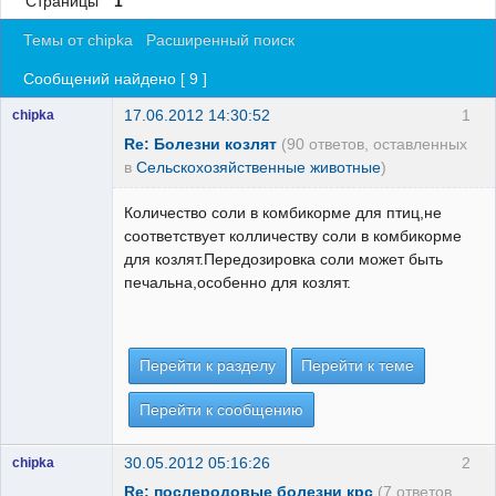
Страницы
1
Регистрация
Темы от chipka
Расширенный поиск
Вход
Сообщений найдено [ 9 ]
17.06.2012 14:30:52
1
chipka
Re: Болезни козлят
(90 ответов, оставленных
в
Сельскохозяйственные животные
)
Количество соли в комбикорме для птиц,не
соответствует колличеству соли в комбикорме
для козлят.Передозировка соли может быть
печальна,особенно для козлят.
Перейти к разделу
Перейти к теме
Перейти к сообщению
30.05.2012 05:16:26
2
chipka
Re: послеродовые болезни крс
(7 ответов,