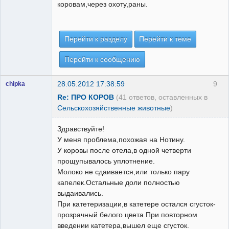
коровам,через охоту,раны.
Перейти к разделу
Перейти к теме
Перейти к сообщению
28.05.2012 17:38:59
9
chipka
Re: ПРО КОРОВ
(41 ответов, оставленных в
Сельскохозяйственные животные
)
Здравствуйте!
У меня проблема,похожая на Нотину.
У коровы после отела,в одной четверти
прощупывалось уплотнение.
Молоко не сдаивается,или только пару
капелек.Остальные доли полностью
выдаивались.
При катетеризации,в катетере остался сгусток-
прозрачный белого цвета.При повторном
введении катетера,вышел еще сгусток.