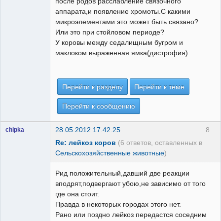
после родов расслабление связочного
аппарата,и появление хромоты.С какими
микроэлементами это может быть связано?
Или это при стойловом периоде?
У коровы между седалищным бугром и
маклоком выраженная ямка(дистрофия).
Перейти к разделу
Перейти к теме
Перейти к сообщению
28.05.2012 17:42:25
8
chipka
Re: лейкоз коров
(6 ответов, оставленных в
Сельскохозяйственные животные
)
Рид положительный,давший две реакции
вподрят,подвергают убою,не зависимо от того
где она стоит.
Правда в некоторых городах этого нет.
Рано или поздно лейкоз передастся соседним