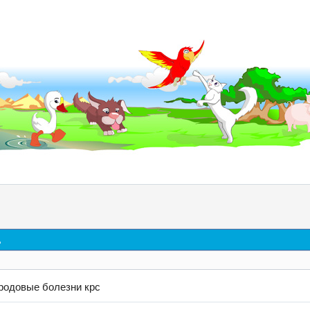
д
родовые болезни крс