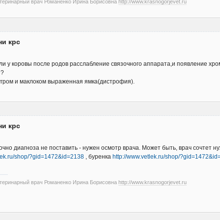
етеринарный врач Романенко Ирина Борисовна
http://www.krasnogorjevet.ru
ни крс
и у коровы после родов расслабление связочного аппарата,и появление хр
е?
гром и маклоком выраженная ямка(дистрофия).
ни крс
очно диагноза не поставить - нужен осмотр врача. Может быть, врач сочтет
tlek.ru/shop/?gid=1472&id=2138
, буренка
http://www.vetlek.ru/shop/?gid=1472&i
етеринарный врач Романенко Ирина Борисовна
http://www.krasnogorjevet.ru