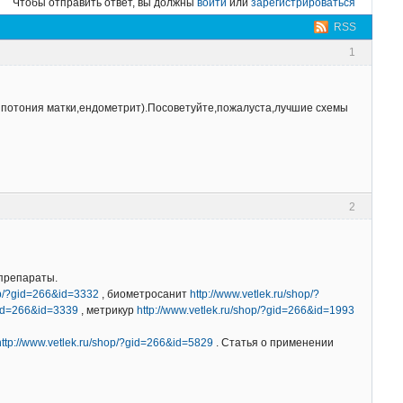
Чтобы отправить ответ, вы должны
войти
или
зарегистрироваться
RSS
1
ипотония матки,ендометрит).Посоветуйте,пожалуста,лучшие схемы
2
препараты.
hop/?gid=266&id=3332
, биометросанит
http://www.vetlek.ru/shop/?
?gid=266&id=3339
, метрикур
http://www.vetlek.ru/shop/?gid=266&id=1993
http://www.vetlek.ru/shop/?gid=266&id=5829
. Статья о применении