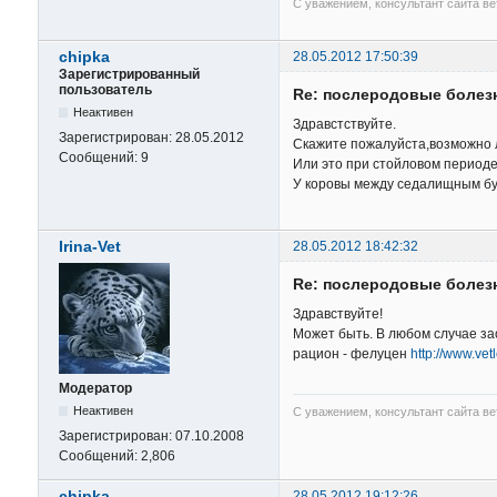
С уважением, консультант сайта в
chipka
28.05.2012 17:50:39
Зарегистрированный
пользователь
Re: послеродовые болез
Неактивен
Здравстствуйте.
Зарегистрирован:
28.05.2012
Скажите пожалуйста,возможно л
Сообщений:
9
Или это при стойловом период
У коровы между седалищным бу
Irina-Vet
28.05.2012 18:42:32
Re: послеродовые болез
Здравствуйте!
Может быть. В любом случае за
рацион - фелуцен
http://www.ve
Модератор
Неактивен
С уважением, консультант сайта в
Зарегистрирован:
07.10.2008
Сообщений:
2,806
chipka
28.05.2012 19:12:26