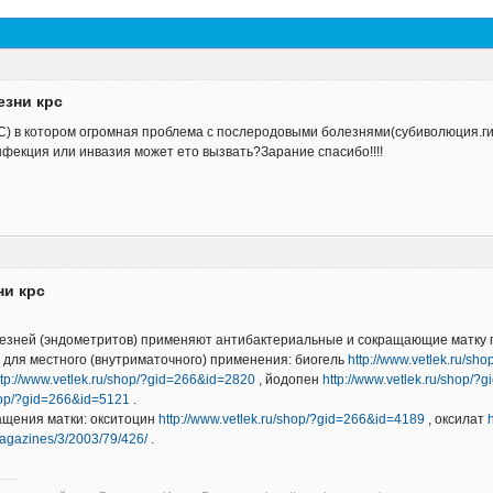
езни крс
РС) в котором огромная проблема с послеродовыми болезнями(субиволюция.г
фекция или инвазия может ето вызвать?Зарание спасибо!!!!
ни крс
езней (эндометритов) применяют антибактериальные и сокращающие матку 
для местного (внутриматочного) применения: биогель
http://www.vetlek.ru/s
ttp://www.vetlek.ru/shop/?gid=266&id=2820
, йодопен
http://www.vetlek.ru/shop/
shop/?gid=266&id=5121
.
щения матки: окситоцин
http://www.vetlek.ru/shop/?gid=266&id=4189
, оксилат
magazines/3/2003/79/426/
.