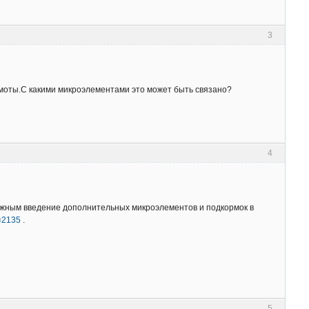
3
омоты.С какими микроэлементами это может быть связано?
4
 нужным введение дополнительных микроэлементов и подкормок в
d=2135
.
5