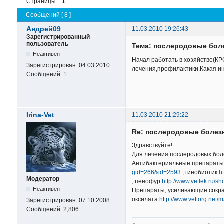
Страницы
1
Сообщений [ 8 ]
Андрей09
11.03.2010 19:26:43
Зарегистрированный
пользователь
Тема: послеродовые бол
Неактивен
Начал работать в хозяйстве(К
Зарегистрирован:
04.03.2010
лечения,профилактики.Какая ин
Сообщений:
1
Irina-Vet
11.03.2010 21:29:22
Re: послеродовые болез
Здравствуйте!
Для лечения послеродовых бол
Антибактериальные препараты 
gid=266&id=2593
, гинобиотик
h
Модератор
, пенофур
http://www.vetlek.ru/
Неактивен
Препараты, усиливающие сокра
оксилата
http://www.vettorg.net/
Зарегистрирован:
07.10.2008
Сообщений:
2,806