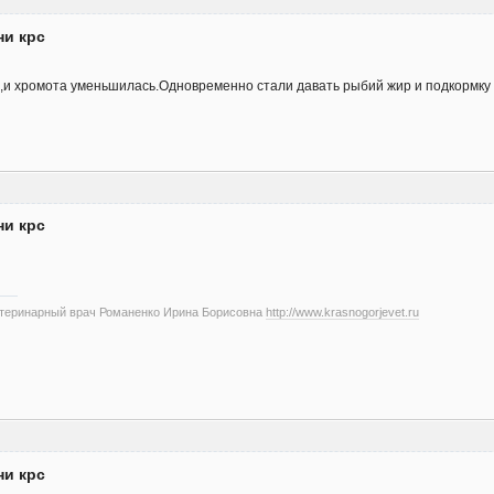
ни крс
ь,и хромота уменьшилась.Одновременно стали давать рыбий жир и подкормку
ни крс
етеринарный врач Романенко Ирина Борисовна
http://www.krasnogorjevet.ru
ни крс