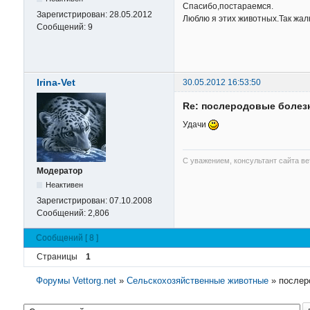
Спасибо,постараемся.
Зарегистрирован:
28.05.2012
Люблю я этих животных.Так жалк
Сообщений:
9
Irina-Vet
30.05.2012 16:53:50
Re: послеродовые болез
Удачи
С уважением, консультант сайта в
Модератор
Неактивен
Зарегистрирован:
07.10.2008
Сообщений:
2,806
Сообщений [ 8 ]
Страницы
1
Форумы Vettorg.net
»
Сельскохозяйственные животные
»
послер