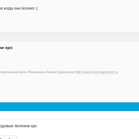
о когда они болеют.:(
ни крс
етеринарный врач Романенко Ирина Борисовна
http://www.krasnogorjevet.ru
одовые болезни крс