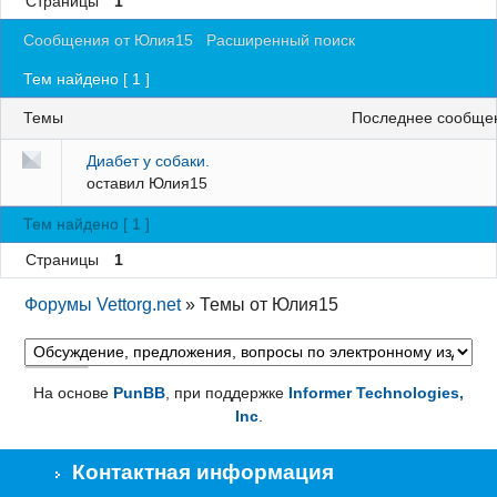
Страницы
1
Регистрация
Сообщения от Юлия15
Расширенный поиск
Вход
Тем найдено [ 1 ]
Темы
последнее сообще
Диабет у собаки.
оставил
Юлия15
Тем найдено [ 1 ]
Страницы
1
Форумы Vettorg.net
»
Темы от Юлия15
На основе
PunBB
, при поддержке
Informer Technologies,
Inc
.
Контактная информация