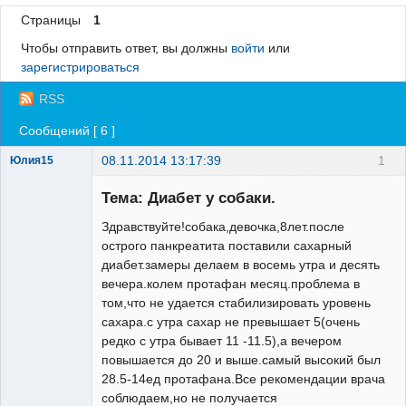
Страницы
1
Регистрация
Чтобы отправить ответ, вы должны
войти
или
Вход
зарегистрироваться
RSS
Сообщений [ 6 ]
08.11.2014 13:17:39
1
Юлия15
Зарегистрированный
пользователь
Тема: Диабет у собаки.
Неактивен
Здравствуйте!собака,девочка,8лет.после
острого панкреатита поставили сахарный
диабет.замеры делаем в восемь утра и десять
вечера.колем протафан месяц.проблема в
том,что не удается стабилизировать уровень
сахара.с утра сахар не превышает 5(очень
редко с утра бывает 11 -11.5),а вечером
повышается до 20 и выше.самый высокий был
28.5-14ед протафана.Все рекомендации врача
соблюдаем,но не получается