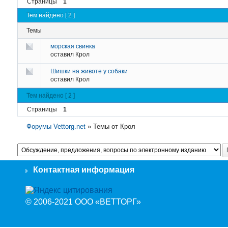
Страницы
1
Тем найдено [ 2 ]
Темы
морская свинка
оставил
Крол
Шишки на животе у собаки
оставил
Крол
Тем найдено [ 2 ]
Страницы
1
Форумы Vettorg.net
»
Темы от Крол
Контактная информация
© 2006-2021 ООО «ВЕТТОРГ»