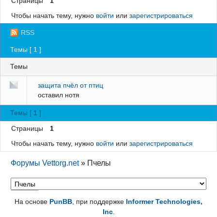
Страницы
1
Регистрация
Чтобы начать тему, нужно
войти
или
зарегистрироваться
Вход
RSS
Темы [ 1 ]
Темы
защита пчёл от птиц
оставил
нотя
Темы [ 1 ]
Страницы
1
Чтобы начать тему, нужно
войти
или
зарегистрироваться
Форумы Vettorg.net
»
Пчелы
На основе
PunBB
, при поддержке
Informer Technologies,
Inc
.