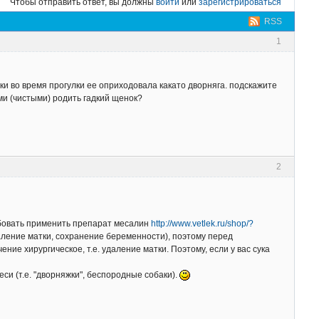
Чтобы отправить ответ, вы должны
войти
или
зарегистрироваться
RSS
1
чки во время прогулки ее оприходовала какато дворняга. подскажите
ми (чистыми) родить гадкий щенок?
2
обовать применить препарат месалин
http://www.vetlek.ru/shop/?
ение матки, сохранение беременности), поэтому перед
ие хирургическое, т.е. удаление матки. Поэтому, если у вас сука
си (т.е. "дворняжки", беспородные собаки).