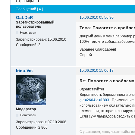
Страницы
1
Сообщений [ 4 ]
GaLDeR
15.06.2010 05:56:30
Зарегистрированный
пользователь
Тема: Помогите с пробле
Неактивен
Добрый день у меня лабрадор ре
Зарегистрирован:
15.06.2010
100% того что собака заберемен
Сообщений:
2
Заранее благодарен!
Сергей
Irina-Vet
15.06.2010 15:06:18
Re: Помогите с проблемо
Здравствуйте!
Вероятность беременности очен
gid=266&id=1803
. Применение 
использованием обязательно про
Модератор
племенная, которая планируетс
Неактивен
Если суку лабрадора сводить с 
Зарегистрирован:
07.10.2008
Сообщений:
2,806
С уважением, консультант сайта в