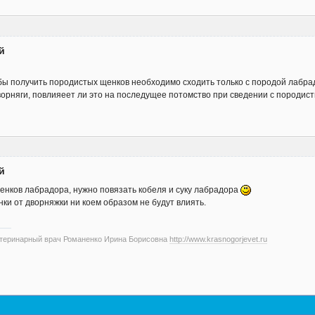
й
обы получить породистых щенков необходимо сходить только с породой лабр
дворняги, повлияеет ли это на последущее потомство при сведении с породи
й
енков лабрадора, нужно повязать кобеля и суку лабрадора
и от дворняжки ни коем образом не будут влиять.
етеринарный врач Романенко Ирина Борисовна
http://www.krasnogorjevet.ru