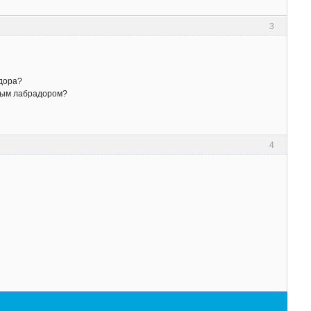
3
адора?
стым лабрадором?
4