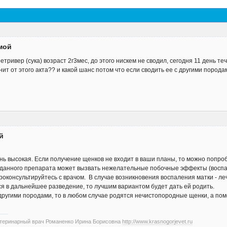
мой
тривер (сука) возраст 2г3мес, до этого нискем не сводил, сегодня 11 день те
ит от этого акта?? и какой шанс потом что если сводить ее с другими порода
й
ь высокая. Если получение щенков не входит в ваши планы, то можно попр
данного препарата может вызвать нежелательные побочные эффекты (воспал
консультируйтесь с врачом. В случае возникновения воспаления матки - лечен
я в дальнейшее разведение, то лучшим вариантом будет дать ей родить.
другими породами, то в любом случае родятся нечистопородные щенки, а поме
етеринарный врач Романенко Ирина Борисовна
http://www.krasnogorjevet.ru