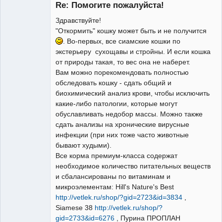
Re: Помогите пожалуйста!
Здравствуйте!
"Откормить" кошку может быть и не получится
. Во-первых, все сиамские кошки по
Модератор
экстерьеру сухощавы и стройны. И если кошка
Неактивен
от природы такая, то вес она не наберет.
Вам можно порекомендовать полностью
обследовать кошку - сдать общий и
биохимический анализ крови, чтобы исключить
какие-либо патологии, которые могут
обуславливать недобор массы. Можно также
сдать анализы на хронические вирусные
инфекции (при них тоже часто животные
бывают худыми).
Все корма премиум-класса содержат
необходимое количество питательных веществ
и сбалансированы по витаминам и
микроэлементам: Hill's Nature's Best
http://vetlek.ru/shop/?gid=2723&id=3834
,
Siamese 38
http://vetlek.ru/shop/?
gid=2733&id=6276
, Пурина ПРОПЛАН