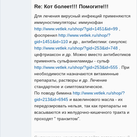
Re: Кот болеет!!! Помогите!!!
Для лечения вирусный инфекций применяются
иммуностимуляторы: иммунофан
http://www.vetlek.ru/shop/?gid=1451&id=99
,
Модератор
фоспренил
http://www.vetlek.ru/shop/?
Неактивен
gid=1451&id=110
и др., антибиотики: синулокс
http://www.vetlek.ru/shop/?gid=253&id=748
,
цефтриаксон и др. Можно вместо антибиотиков
применять сульфаниламиды - сульф
http://www.vetlek.ru/shop/?gid=253&id=555
. При
необходимости назначаются витаминные
препараты, растворы и др. Лечение
стандартное и симптоматическое.
По поводу бимина
http://www.vetlek.ru/shop/?
gid=213&id=6945
и вазелинового масла - их
передозировать нельзя, так как препараты не
всасываются из желудочно-кишечного тракта и
проходят " транзитом".