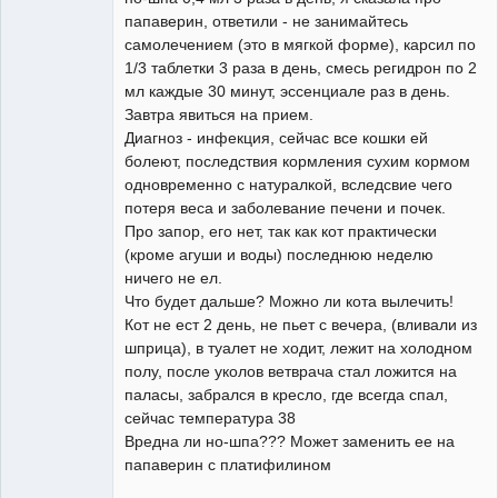
папаверин, ответили - не занимайтесь
самолечением (это в мягкой форме), карсил по
1/3 таблетки 3 раза в день, смесь регидрон по 2
мл каждые 30 минут, эссенциале раз в день.
Завтра явиться на прием.
Диагноз - инфекция, сейчас все кошки ей
болеют, последствия кормления сухим кормом
одновременно с натуралкой, вследсвие чего
потеря веса и заболевание печени и почек.
Про запор, его нет, так как кот практически
(кроме агуши и воды) последнюю неделю
ничего не ел.
Что будет дальше? Можно ли кота вылечить!
Кот не ест 2 день, не пьет с вечера, (вливали из
шприца), в туалет не ходит, лежит на холодном
полу, после уколов ветврача стал ложится на
паласы, забрался в кресло, где всегда спал,
сейчас температура 38
Вредна ли но-шпа??? Может заменить ее на
папаверин с платифилином