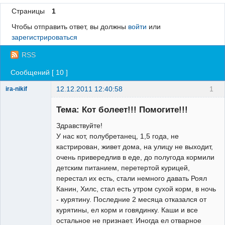
Страницы
1
Регистрация
Чтобы отправить ответ, вы должны
войти
или
Вход
зарегистрироваться
RSS
Сообщений [ 10 ]
12.12.2011 12:40:58
1
ira-nikif
Зарегистрированный
пользователь
Тема: Кот болеет!!! Помогите!!!
Неактивен
Здравствуйте!
У нас кот, полубретанец, 1,5 года, не
кастрирован, живет дома, на улицу не выходит,
очень привередлив в еде, до полугода кормили
детским питанием, перетертой курицей,
перестал их есть, стали немного давать Роял
Канин, Хилс, стал есть утром сухой корм, в ночь
- курятину. Последние 2 месяца отказался от
курятины, ел корм и говядинку. Каши и все
остальное не признает. Иногда ел отварное