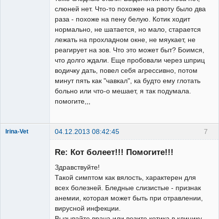
слюней нет. Что-то похожее на рвоту было два
раза - похоже на пену белую. Котик ходит
нормально, не шатается, но мало, старается
лежать на прохладном окне, не мяукает, не
реагирует на зов. Что это может быт? Боимся,
что долго ждали. Еще пробовали через шприц
водичку дать, повел себя агрессивно, потом
минут пять как "чавкал", ка будто ему глотать
больно или что-о мешает, я так подумала.
помогите,,,
04.12.2013 08:42:45
7
Irina-Vet
Re: Кот болеет!!! Помогите!!!
Здравствуйте!
Такой симптом как вялость, характерен для
всех болезней. Бледные слизистые - признак
Модератор
анемии, которая может быть при отравлении,
Неактивен
вирусной инфекции.
Вызывайте врача или везите котика в клинику,