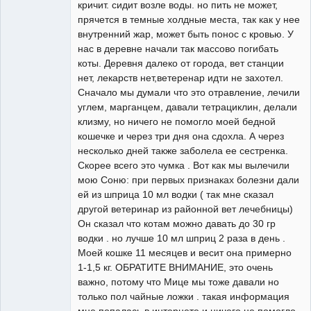
кричит. сидит возле воды. но пить не может,
прячется в темные холдные места, так как у нее
внутренний жар, может быть понос с кровью. У
нас в деревне начали так массово погибать
коты. Деревня далеко от города, вет станции
нет, лекарств нет,ветеренар идти не захотел.
Сначало мы думали что это отравление, лечили
углем, марганцем, давали тетрациклин, делали
клизму, но ничего не помогло моей бедной
кошечке и через три дня она сдохла. А через
несколько дней также заболела ее сестренка.
Скорее всего это чумка . Вот как мы вылечили
мою Соню: при первых признаках болезни дали
ей из шприца 10 мл водки ( так мне сказал
другой ветеринар из районной вет лечебницы)
Он сказал что котам можно давать до 30 гр
водки . но лучше 10 мл шприц 2 раза в день .
Моей кошке 11 месяцев и весит она примерно
1-1,5 кг. ОБРАТИТЕ ВНИМАНИЕ, это очень
важно, потому что Мице мы тоже давали но
только пол чайные ложки . такая информация