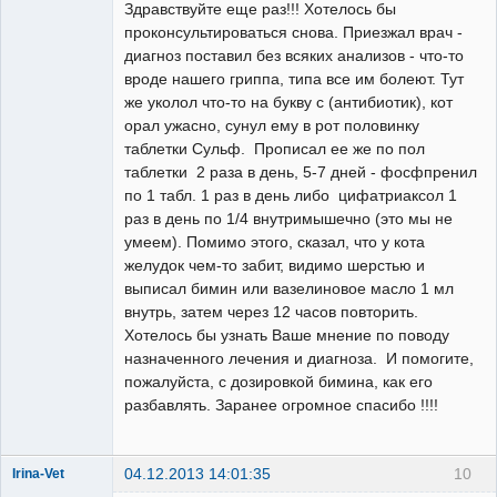
Здравствуйте еще раз!!! Хотелось бы
проконсультироваться снова. Приезжал врач -
диагноз поставил без всяких анализов - что-то
вроде нашего гриппа, типа все им болеют. Тут
же уколол что-то на букву с (антибиотик), кот
орал ужасно, сунул ему в рот половинку
таблетки Сульф. Прописал ее же по пол
таблетки 2 раза в день, 5-7 дней - фосфпренил
по 1 табл. 1 раз в день либо цифатриаксол 1
раз в день по 1/4 внутримышечно (это мы не
умеем). Помимо этого, сказал, что у кота
желудок чем-то забит, видимо шерстью и
выписал бимин или вазелиновое масло 1 мл
внутрь, затем через 12 часов повторить.
Хотелось бы узнать Ваше мнение по поводу
назначенного лечения и диагноза. И помогите,
пожалуйста, с дозировкой бимина, как его
разбавлять. Заранее огромное спасибо !!!!
04.12.2013 14:01:35
10
Irina-Vet