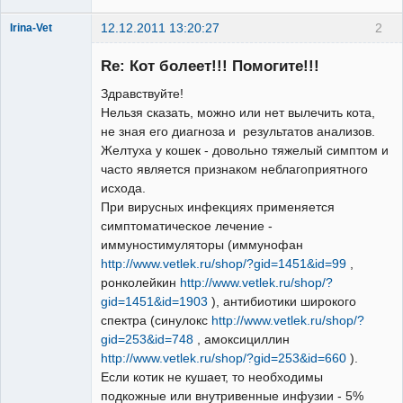
12.12.2011 13:20:27
2
Irina-Vet
Re: Кот болеет!!! Помогите!!!
Здравствуйте!
Нельзя сказать, можно или нет вылечить кота,
не зная его диагноза и результатов анализов.
Модератор
Желтуха у кошек - довольно тяжелый симптом и
Неактивен
часто является признаком неблагоприятного
исхода.
При вирусных инфекциях применяется
симптоматическое лечение -
иммуностимуляторы (иммунофан
http://www.vetlek.ru/shop/?gid=1451&id=99
,
ронколейкин
http://www.vetlek.ru/shop/?
gid=1451&id=1903
), антибиотики широкого
спектра (синулокс
http://www.vetlek.ru/shop/?
gid=253&id=748
, амоксициллин
http://www.vetlek.ru/shop/?gid=253&id=660
).
Если котик не кушает, то необходимы
подкожные или внутривенные инфузии - 5%