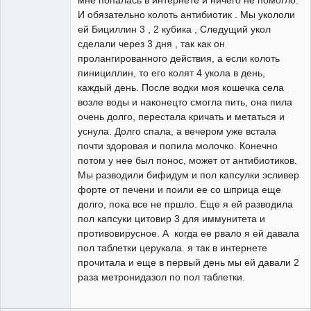
мне попалась в интернете и ничего не помогло.
И обязательно колоть антибиотик . Мы укололи
ей Бициллин 3 , 2 кубика , Следущий укол
сделали через 3 дня , так как он
пролангированного действия, а если колоть
пинициллин, то его колят 4 укола в день,
каждый день. После водки моя кошечка села
возле воды и наконецто смогла пить, она пила
очень долго, перестала кричать и метаться и
уснула. Долго спала, а вечером уже встала
почти здоровая и попила молочко. Конечно
потом у нее был понос, может от антибиотиков.
Мы разводили бифидум и пол капсулки эсливер
форте от печени и поили ее со шприца еще
долго, пока все не пршло. Еще я ей разводила
пол капсуки цитовир 3 для иммунитета и
противовирусное. А когда ее рвало я ей давала
пол таблетки церукала. я так в интернете
прочитала и еще в первый день мы ей давали 2
раза метронидазол по пол таблетки.