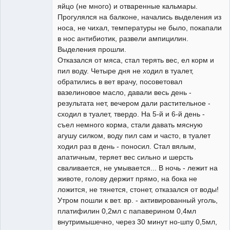
яйцо (не много) и отваренные кальмары.
Прогулялся на балконе, начались выделения из
носа, не чихал, температуры не было, покапали
в нос антибиотик, развели ампицилин.
Выделения прошли.
Отказался от мяса, стал терять вес, ел корм и
пил воду. Четыре дня не ходил в туалет,
обратились в вет врачу, посоветовал
вазелиновое масло, давали весь день -
результата нет, вечером дали растительное -
сходил в туалет, твердо. На 5-й и 6-й день -
съел немного корма, стали давать мясную
агушу силком, воду пил сам и часто, в туалет
ходил раз в день - поносил. Стал вялым,
апатичным, теряет вес сильно и шерсть
сваливается, не умывается... В ночь - лежит на
животе, голову держит прямо, на бока не
ложится, не тянется, стонет, отказался от воды!
Утром пошли к вет. вр. - активированный уголь,
платифилин 0,2мл с папаверином 0,4мл
внутримышечно, через 30 минут но-шпу 0,5мл,