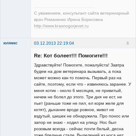
С уважением, консультант сайта ветеринарный
врач Романенко Ирина Борисовна
http://www.krasnogorjevet.ru
03.12.2013 22:19:04
6
юлямкс
Зарегистрированный
пользователь
Re: Кот болеет!!! Помогите!!!
Неактивен
Здравствуйте! Помогите, пожалуйста! Завтра
будем на дом ветеринара вызывать, а пока
может можно как-то помочь. Первый раз на
сайте, поэтому, если что - извиняюсь заранее. У
меня котик - около 6 месяцев, не привитый,
ничем не болел до этого. Три дня не ест, не
пьет (раньше тоже не пил, ел корм желе для
котят), дыхание вроде ровное, живот не
вздутый, шишек не обнаружила. Про понос или
запор не знаю - ходил на улицу. Нос был
розовым всегда - сейчас почти белый, десна
тоже бледные стали. Выделений из носа нет,