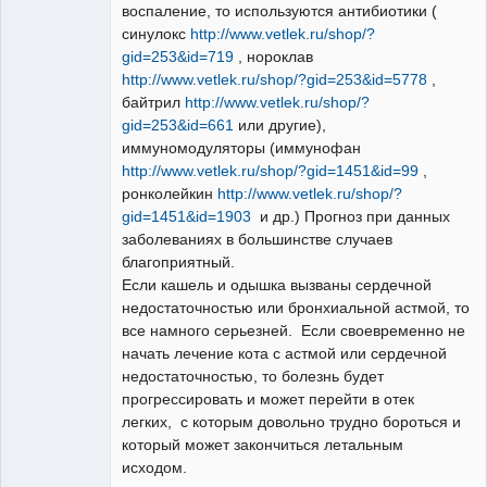
воспаление, то используются антибиотики (
синулокс
http://www.vetlek.ru/shop/?
gid=253&id=719
, нороклав
http://www.vetlek.ru/shop/?gid=253&id=5778
,
байтрил
http://www.vetlek.ru/shop/?
gid=253&id=661
или другие),
иммуномодуляторы (иммунофан
http://www.vetlek.ru/shop/?gid=1451&id=99
,
ронколейкин
http://www.vetlek.ru/shop/?
gid=1451&id=1903
и др.) Прогноз при данных
заболеваниях в большинстве случаев
благоприятный.
Если кашель и одышка вызваны сердечной
недостаточностью или бронхиальной астмой, то
все намного серьезней. Если своевременно не
начать лечение кота с астмой или сердечной
недостаточностью, то болезнь будет
прогрессировать и может перейти в отек
легких, с которым довольно трудно бороться и
который может закончиться летальным
исходом.