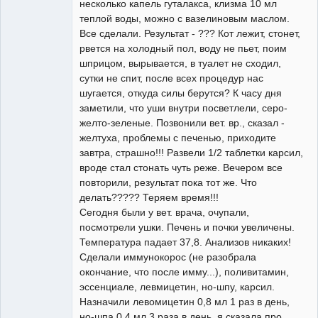
несколько капель гуталакса, клизма 10 мл
теплой воды, можно с вазелиновым маслом.
Все сделали. Результат - ??? Кот лежит, стонет,
рвется на холодный пол, воду не пьет, поим
шприцом, вырывается, в туалет не сходил,
сутки не спит, после всех процедур нас
шугается, откуда силы берутся? К часу дня
заметили, что уши внутри посветлели, серо-
желто-зеленые. Позвонили вет. вр., сказал -
желтуха, проблемы с печенью, приходите
завтра, страшно!!! Развели 1/2 таблетки карсил,
вроде стал стонать чуть реже. Вечером все
повторили, результат пока тот же. Что
делать????? Теряем время!!!
Сегодня были у вет. врача, очупали,
посмотрели ушки. Печень и почки увеличены.
Температура падает 37,8. Анализов никаких!
Сделали иммунокорос (не разобрала
окончание, что после имму...), поливитамин,
эссенциале, левмицетин, но-шпу, карсил.
Назначили левомицетин 0,8 мл 1 раз в день,
но-шпа 0,4 мл 3 раза в день, я сказала про