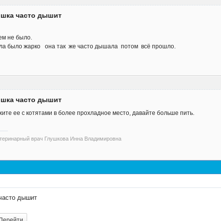
ошка часто дышит
ем не было.
а было жарко она так же часто дышала потом всё прошло.
ошка часто дышит
ите ее с котятами в более прохладное место, давайте больше пить.
етеринарный врач Глушкова Инна Владимировна
часто дышит