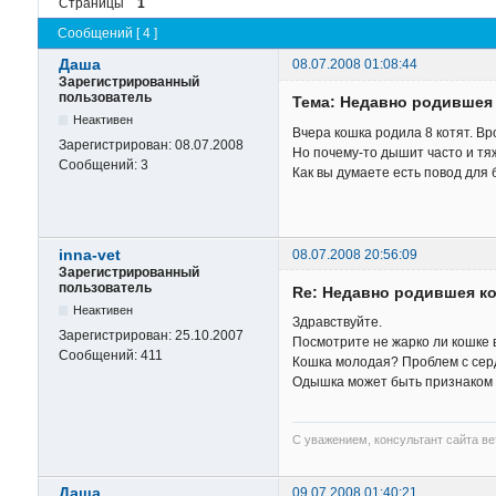
Страницы
1
Сообщений [ 4 ]
Даша
08.07.2008 01:08:44
Зарегистрированный
пользователь
Тема: Недавно родившея
Неактивен
Вчера кошка родила 8 котят. Вр
Зарегистрирован:
08.07.2008
Но почему-то дышит часто и тяж
Сообщений:
3
Как вы думаете есть повод для
inna-vet
08.07.2008 20:56:09
Зарегистрированный
пользователь
Re: Недавно родившея к
Неактивен
Здравствуйте.
Зарегистрирован:
25.10.2007
Посмотрите не жарко ли кошке в
Сообщений:
411
Кошка молодая? Проблем с сер
Одышка может быть признаком с
С уважением, консультант сайта в
Даша
09.07.2008 01:40:21