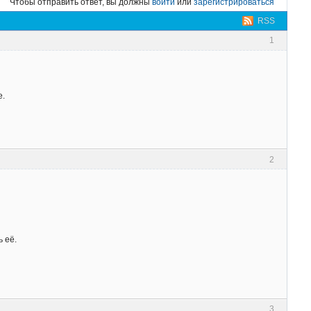
Чтобы отправить ответ, вы должны
войти
или
зарегистрироваться
RSS
1
е.
2
 её.
3