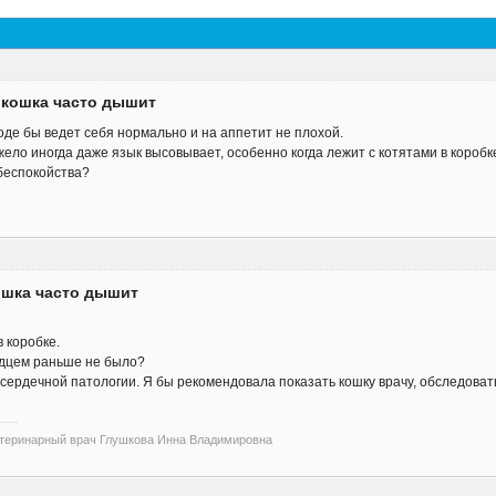
 кошка часто дышит
оде бы ведет себя нормально и на аппетит не плохой.
ело иногда даже язык высовывает, особенно когда лежит с котятами в коробк
 беспокойства?
ошка часто дышит
 коробке.
дцем раньше не было?
ердечной патологии. Я бы рекомендовала показать кошку врачу, обследовать
етеринарный врач Глушкова Инна Владимировна