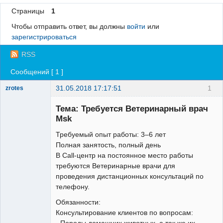
Страницы
1
Регистрация
Чтобы отправить ответ, вы должны
войти
или
Вход
зарегистрироваться
RSS
Сообщений [ 1 ]
31.05.2018 17:17:51
1
zrotes
Зарегистрированный
пользователь
Тема: Требуется Ветеринарный врач
Неактивен
Msk
Требуемый опыт работы: 3–6 лет
Полная занятость, полный день
В Call-центр на постоянное место работы
требуются Ветеринарные врачи для
проведения дистанционных консультаций по
телефону.
Обязанности:
Консультирование клиентов по вопросам:
- Породы домашних животных, а так же их