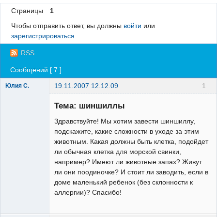
Страницы
1
Регистрация
Чтобы отправить ответ, вы должны
войти
или
Вход
зарегистрироваться
RSS
Сообщений [ 7 ]
19.11.2007 12:12:09
1
Юлия С.
Зарегистрированный
пользователь
Тема: шиншиллы
Неактивен
Здравствуйте! Мы хотим завести шиншиллу,
подскажите, какие сложности в уходе за этим
животным. Какая должны быть клетка, подойдет
ли обычная клетка для морской свинки,
например? Имеют ли животные запах? Живут
ли они поодиночке? И стоит ли заводить, если в
доме маленький ребенок (без склонности к
аллергии)? Спасибо!