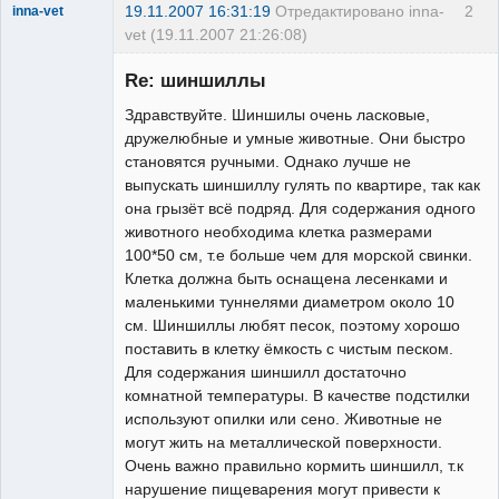
19.11.2007 16:31:19
Отредактировано inna-
2
inna-vet
vet (19.11.2007 21:26:08)
Зарегистрированный
пользователь
Re: шиншиллы
Неактивен
Здравствуйте. Шиншилы очень ласковые,
дружелюбные и умные животные. Они быстро
становятся ручными. Однако лучше не
выпускать шиншиллу гулять по квартире, так как
она грызёт всё подряд. Для содержания одного
животного необходима клетка размерами
100*50 см, т.е больше чем для морской свинки.
Клетка должна быть оснащена лесенками и
маленькими туннелями диаметром около 10
см. Шиншиллы любят песок, поэтому хорошо
поставить в клетку ёмкость с чистым песком.
Для содержания шиншилл достаточно
комнатной температуры. В качестве подстилки
используют опилки или сено. Животные не
могут жить на металлической поверхности.
Очень важно правильно кормить шиншилл, т.к
нарушение пищеварения могут привести к