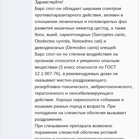
Здравствуйте!
Барс спот-он обладает широким спектром
противопаразитарного действия, активен в
Модератор
отношении личиночных и половозрелых фаз
Неактивен
развития кишечных нематод цестод, а также
блох, вшей, саркоптоидных (Sarcoptes canis,
Otodectes cynotis, Notoedres cati) и
демодекозных (Demodex canis) клещей.
Барс спот-он по степени воздействия на
организм относится к умеренно опасным
веществам (3 класс опасности по ГОСТ
12.1.007-76), в рекомендуемых дозах не
оказывает местно-раздражающего,
резорбтивно-токсического, эмбриотоксического,
тератогенного и сенсибилизирующего
действия. Хорошо переносится собаками и
кошками разных пород и возраста. При
попадании на слизистые оболочки вызывает
раздражение.
При слизывании препарата возможно
поражение слизистой оболочки ротовой
полости и снижение противопаразитарного