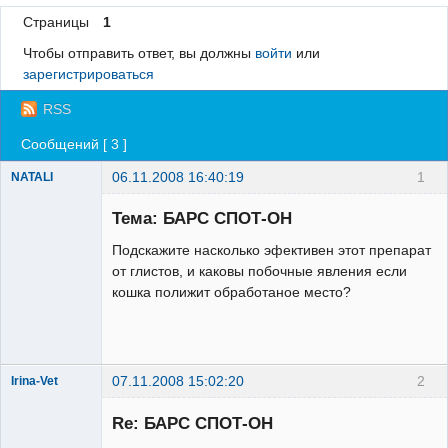
Страницы
1
Регистрация
Чтобы отправить ответ, вы должны
войти
или
Вход
зарегистрироваться
RSS
Сообщений [ 3 ]
06.11.2008 16:40:19
1
NATALI
Зарегистрированный
пользователь
Тема: БАРС СПОТ-ОН
Неактивен
Подскажите насколько эфективен этот препарат
от глистов, и каковы побочные явления если
кошка полижит обработаное место?
07.11.2008 15:02:20
2
Irina-Vet
Re: БАРС СПОТ-ОН