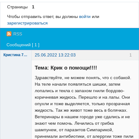
Страницы
1
Регистрация
Чтобы отправить ответ, вы должны
войти
или
Вход
зарегистрироваться
RSS
Сообщений [ 1 ]
25.06.2022 13:22:03
1
Кристина 75rus
Зарегистрированный
пользователь
Тема: Крик о помощи!!!!
Неактивен
Здравствуйте, не можем понять, что с собакой.
На теле начали появляться шишки, затем
лопались и текла с запахом гнили бордово-
коричневая жидкось. Перешло и на лапы. Они
опухли и тоже выделяется, только прозрачная
жидкость. Так же живот тоже весь в болячках.
Ветеринары в нашем городе уже сдались и не
знают чем помочь. Лечились от грибка
шампунем, от паразитов Симпарикой,
принемали антибиотики, от алерргии тоже пили