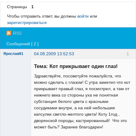
Страницы
1
Регистрация
Чтобы отправить ответ, вы должны
войти
или
Вход
зарегистрироваться
RSS
Сообщений [ 2 ]
04.08.2009 13:52:53
1
Ярослав91
Зарегистрированный
пользователь
Тема: Кот прикрывает один глаз!
Неактивен
Здравствуйте, посоветуйте пожалуйста, что
можно сделать с глазом! С утра заметил что кот
прикрывает правый глаз, я посмотрел, а там от
нижнего века со стороны уха не понятная
субстанция белого цвета с красными
сосудиками внутри, а на ней небольшие
капсулки светло-желтого цвета! Коту 1год ,
дворянской породы, кастрированный! Что это
может быть? Заранее благодарен!