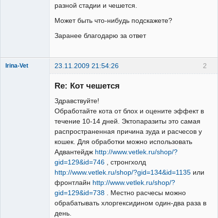
разной стадии и чешется.
Может быть что-нибудь подскажете?
Заранее благодарю за ответ
23.11.2009 21:54:26
2
Irina-Vet
Re: Кот чешется
Здравствуйте!
Обработайте кота от блох и оцените эффект в
течение 10-14 дней. Эктопаразиты это самая
Модератор
распространенная причина зуда и расчесов у
Неактивен
кошек. Для обработки можно использовать
Адвантейдж
http://www.vetlek.ru/shop/?
gid=129&id=746
, стронгхолд
http://www.vetlek.ru/shop/?gid=134&id=1135
или
фронтлайн
http://www.vetlek.ru/shop/?
gid=129&id=738
. Местно расчесы можно
обрабатывать хлоргексидином один-два раза в
день.