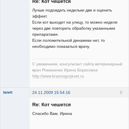
Re: Кот чешется
Лучше подождать недельки две и оценить
эффект.
Если кот выходит на улицу, то можно недели
Модератор
через две повторить обработку указанными
Неактивен
препаратами.
Если положительной динамики нет, то
необходимо показаться врачу.
С уважением, консультант сайта ветеринарный
врач Романенко Ирина Борисовна
http://www.krasnogorjevet.ru
24.11.2009 15:54:16
5
lanett
Зарегистрированный
пользователь
Re: Кот чешется
Неактивен
Спасибо Вам, Ирина