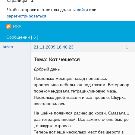
Страницы
1
Регистрация
Чтобы отправить ответ, вы должны
войти
или
зарегистрироваться
Вход
RSS
Сообщений [ 6 ]
21.11.2009 18:40:23
1
lanett
Зарегистрированный
пользователь
Тема: Кот чешется
Неактивен
Добрый день
Несколько месяцев назад появилась
проплешина небольшая под глазом. Ветеринар
порекомендовала тетрациклиновую мазь.
Несколько дней мазали и все прошло. Шкурка
восстановилась.
На шейке появился расчес до крови. Смазала 1
раз тетрациклиновой. Все зажило очень быстро
, и шкурка отросла.
Теперь вот еще несколько мест без шерсти в